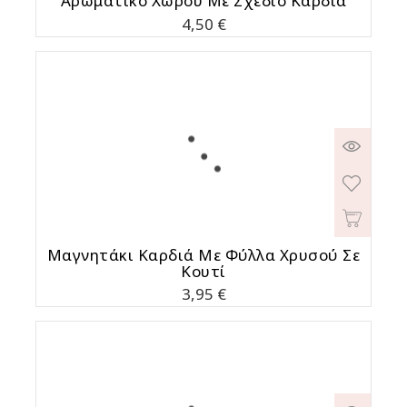
Αρωματικό Χώρου Με Σχέδιο Καρδιά
Τιμή
4,50 €
Μαγνητάκι Καρδιά Με Φύλλα Χρυσού Σε
Κουτί
Τιμή
3,95 €