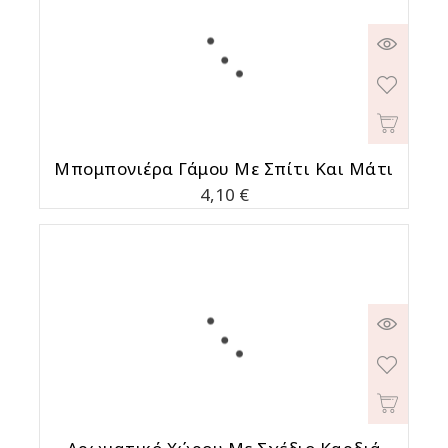
Μπομπονιέρα Γάμου Με Σπίτι Και Μάτι
Τιμή
4,10 €