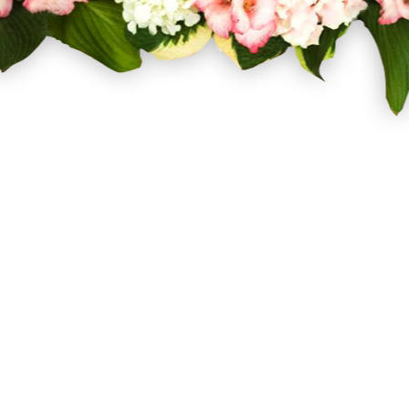
Facebook
Twitter
Pinterest
Instagram
Σχετικά με εμάς
Όροι Χρήσης
Τρόποι Αποστολής
Τρόποι Πληρωμής
Επιστροφές Προϊόντων