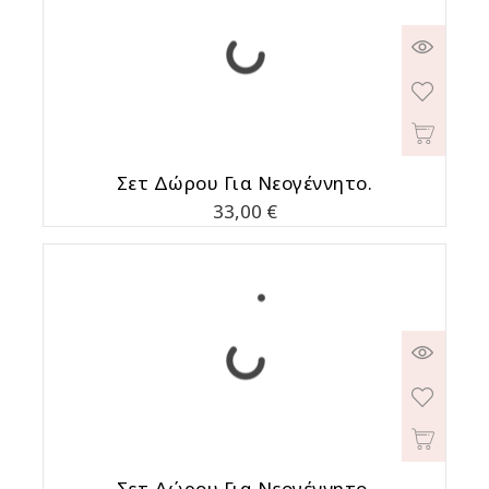
Σετ Δώρου Για Νεογέννητο.
Τιμή
33,00 €
Σετ Δώρου Για Νεογέννητο.