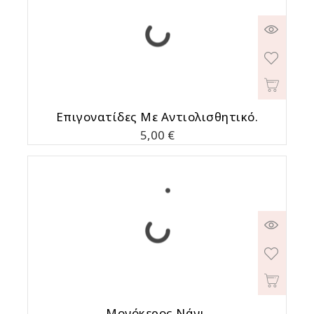
Επιγονατίδες Με Αντιολισθητικό.
Τιμή
5,00 €
Μονόκερος Νάνι.