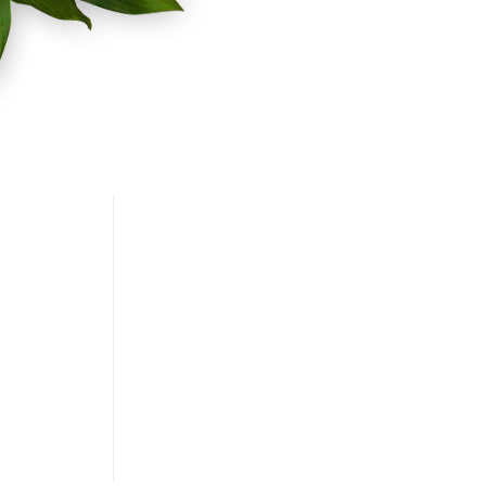
λίες μου
 Δελτία
σεις μου
ς Πληροφορίες