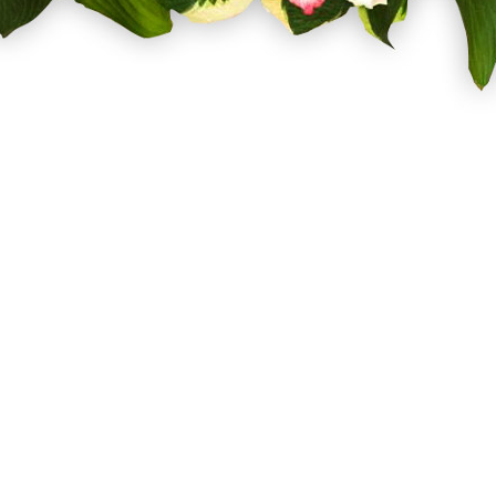
Σχετικά με εμάς
Οι παραγγε
Όροι Χρήσης
Πιστωτικά
Τρόποι Αποστολής
Οι διευθύν
Τρόποι Πληρωμής
Προσωπικέ
Επιστροφές Προϊόντων
Επικοινωνήστε μαζί
μας