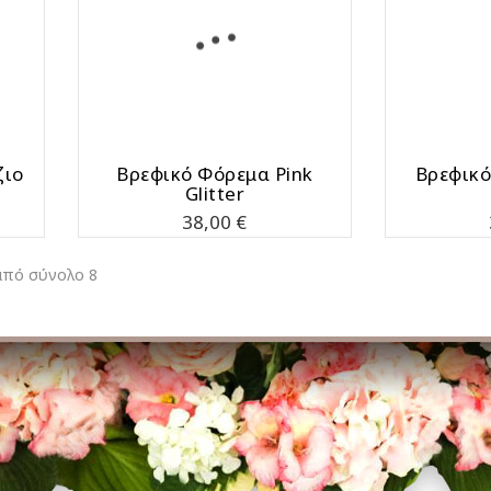
ζιο
Bρεφικό Φόρεμα Pink
Βρεφικό
Glitter
Τιμή
38,00 €
 από σύνολο 8