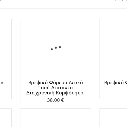
on
Bρεφικό Φόρεμα Λευκό
Bρεφικό 
Πουά Αποπνέει
Διαχρονική Κομψότητα.
Τιμή
38,00 €