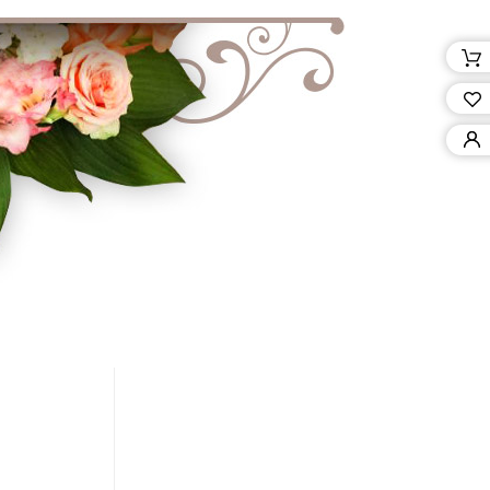
λίες μου
 Δελτία
σεις μου