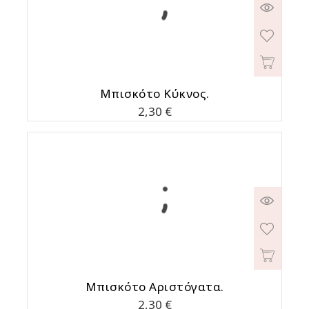
Μπισκότο Κύκνος.
Τιμή
2,30 €
Μπισκότο Αριστόγατα.
Τιμή
2,30 €