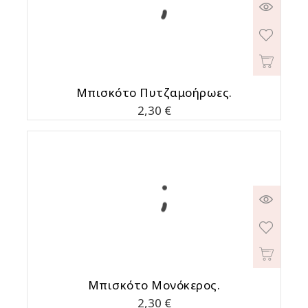
Μπισκότο Πυτζαμοήρωες.
Τιμή
2,30 €
Μπισκότο Μονόκερος.
Τιμή
2,30 €