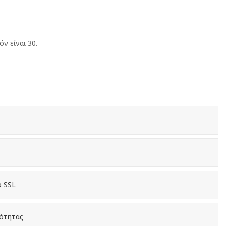
ν είναι 30.
ό SSL
κότητας