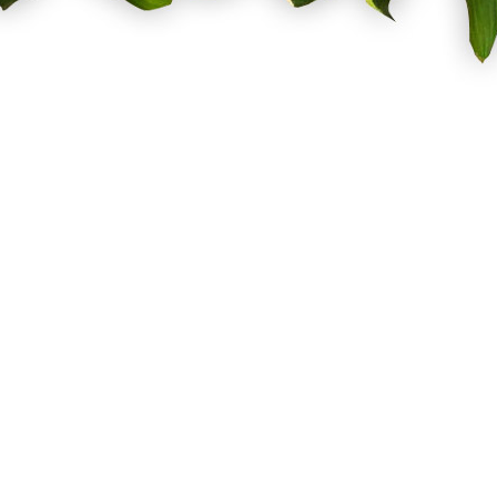
Σχετικά με εμάς
Οι παραγγε
Όροι Χρήσης
Πιστωτικά
Τρόποι Αποστολής
Οι διευθύν
Τρόποι Πληρωμής
Προσωπικέ
Επιστροφές Προϊόντων
Επικοινωνήστε μαζί
μας