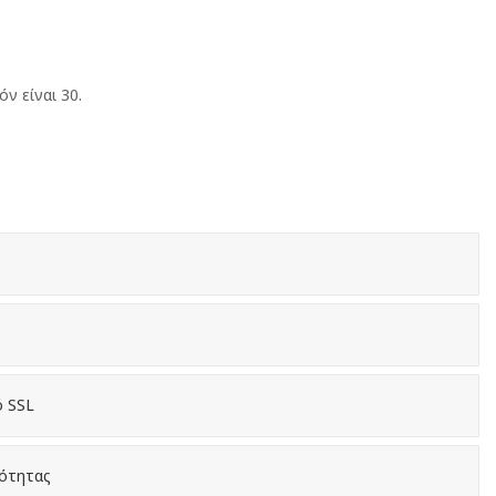
ν είναι 30.
ό SSL
κότητας