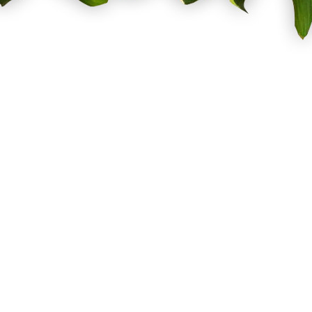
Σχετικά με εμάς
Οι παραγγε
Όροι Χρήσης
Πιστωτικά
Τρόποι Αποστολής
Οι διευθύν
Τρόποι Πληρωμής
Προσωπικέ
Επιστροφές Προϊόντων
Επικοινωνήστε μαζί
μας