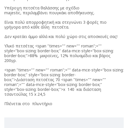
Υπέροχη πετσέτα θαλάσσης με σχέδιο
majestic
,
περιλαμβάνει πουγκάκι αποθήκευσης.
Είναι πολύ απορροφητική και στεγνώνει 3 φορές πιο
γρήγορα από κάθε άλλη πετσέτα.
Δεν κρατάει άμμο αλλά και πολύ χώρο στις αποσκευές σας!
Υ
λικό πετσέτας
<span "times="" new="" roman";=""
style="box-sizing: border-box;" data-mce-style="box-sizing:
border-box;">88% μικροϊνες, 12% πολυαμίδιο και βάρος
200γρ.
<span "times="" new="" roman";="" data-mce-style="box-sizing:
border-box;" style="box-sizing: border-
box;">Διάσταση πετσέτας 70 <span "times="" new=""
roman";="" data-mce-style="box-sizing: border-box;"
style="box-sizing: border-box;">x 140 και διάσταση
τσαντούλας 15 x 24,5
Πλένεται στο πλυντήριο